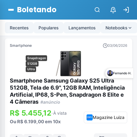
Boletando
$
Recentes
Populares
Lançamentos
Notebooks
Smartphone
03/06/2026
Snapdragon
512GB
Ultra
Fernando H.
Smartphone Samsung Galaxy S25 Ultra
512GB, Tela de 6.9", 12GB RAM, Inteligência
Artificial, IP68, S-Pen, Snapdragon 8 Elite e
4 Câmeras
#anúncio
R$ 5.455,12
À vista
-
Magazine Luiza
Ou R$ 6.199,00 em 10x