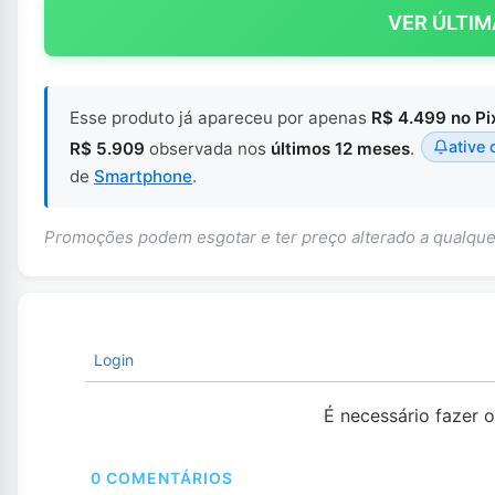
VER ÚLTIM
Esse produto já apareceu por apenas
R$ 4.499 no Pi
ative 
R$ 5.909
observada nos
últimos 12 meses
.
de
Smartphone
.
Promoções podem esgotar e ter preço alterado a qualq
Login
É necessário fazer 
0
COMENTÁRIOS