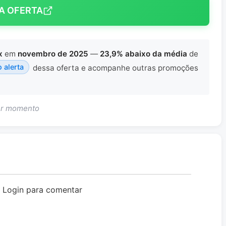
A OFERTA
x
em
novembro de 2025
—
23,9% abaixo da média
de
o alerta
dessa oferta e acompanhe outras promoções
uer momento
o Login para comentar