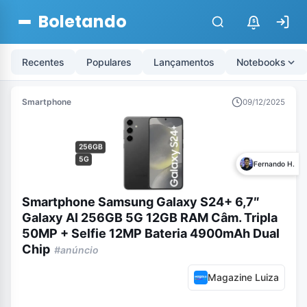
Boletando
$
Recentes
Populares
Lançamentos
Notebooks
Smartphone
09/12/2025
256GB
5G
Fernando H.
Smartphone Samsung Galaxy S24+ 6,7″
Galaxy AI 256GB 5G 12GB RAM Câm. Tripla
50MP + Selfie 12MP Bateria 4900mAh Dual
Chip
#anúncio
Magazine Luiza