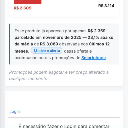
R$ 3.114
R$ 2.609
Esse produto já apareceu por apenas
R$ 2.359
parcelado
em
novembro de 2025
—
23,1% abaixo
da média
de
R$ 3.069
observada nos
últimos 12
ative o alerta
meses
.
dessa oferta e
acompanhe outras promoções de
Smartphone
.
Promoções podem esgotar e ter preço alterado a
qualquer momento
Login
É necessário fazer o Login para comentar