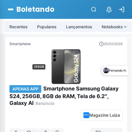
Boletando
$
Recentes
Populares
Lançamentos
Notebooks
Smartphone
05/02/2026
256GB
Fernando H.
Smartphone Samsung Galaxy
APENAS APP
S24, 256GB, 8GB de RAM, Tela de 6.2″,
Galaxy AI
#anúncio
Magazine Luiza