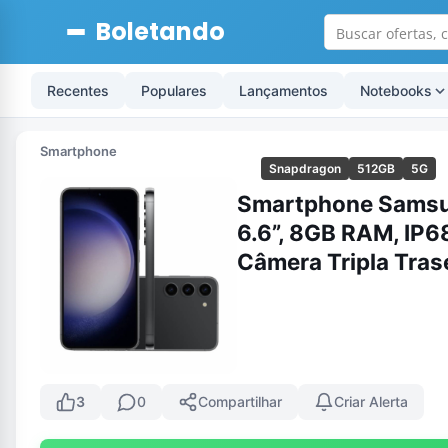
Boletando
Recentes
Populares
Lançamentos
Notebooks
Smartphone
Snapdragon
512GB
5G
Smartphone Samsun
6.6”, 8GB RAM, IP6
Câmera Tripla Trase
3
0
Compartilhar
Criar Alerta