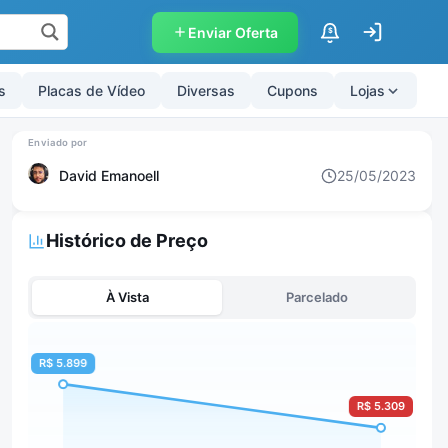
Enviar Oferta
$
s
Placas de Vídeo
Diversas
Cupons
Lojas
David Emanoell
25/05/2023
Histórico de Preço
À Vista
Parcelado