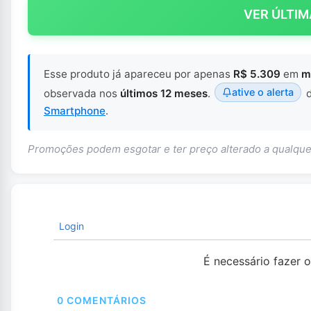
VER ÚLTIM
Esse produto já apareceu por apenas
R$ 5.309
em
m
ative o alerta
observada nos
últimos 12 meses
.
d
Smartphone
.
Promoções podem esgotar e ter preço alterado a qualq
Login
É necessário fazer 
0
COMENTÁRIOS