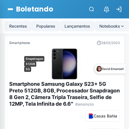
Boletando
$
Recentes
Populares
Lançamentos
Notebooks
Smartphone
28/02/2023
Snapdragon
512GB
David Emanoell
5G
Smartphone Samsung Galaxy S23+ 5G
Preto 512GB, 8GB, Processador Snapdragon
8 Gen 2, Câmera Tripla Traseira, Selfie de
12MP, Tela Infinita de 6.6″
#anúncio
Casas Bahia