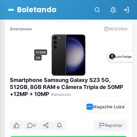
Boletando
$
Smartphone
16/12/2024
512GB
Luis Felipe
5G
Smartphone Samsung Galaxy S23 5G,
512GB, 8GB RAM e Câmera Tripla de 50MP
+12MP + 10MP
#anúncio
Magazine Luiza
Reportar
0