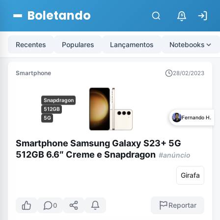
Boletando
$
Recentes
Populares
Lançamentos
Notebooks
Smartphone
28/02/2023
Snapdragon
512GB
Fernando H.
5G
Smartphone Samsung Galaxy S23+ 5G
512GB 6.6″ Creme e Snapdragon
#anúncio
Girafa
Reportar
0