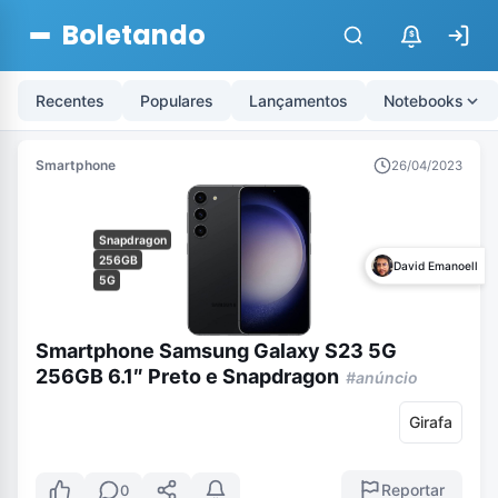
Boletando
$
Recentes
Populares
Lançamentos
Notebooks
Smartphone
26/04/2023
Snapdragon
256GB
David Emanoell
5G
Smartphone Samsung Galaxy S23 5G
256GB 6.1″ Preto e Snapdragon
#anúncio
Girafa
Reportar
0