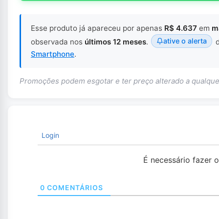
Esse produto já apareceu por apenas
R$ 4.637
em
m
ative o alerta
observada nos
últimos 12 meses
.
d
Smartphone
.
Promoções podem esgotar e ter preço alterado a qualq
Login
É necessário fazer 
0
COMENTÁRIOS