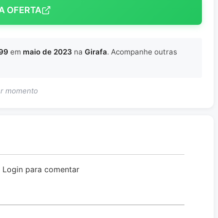
A OFERTA
999
em
maio de 2023
na
Girafa
. Acompanhe outras
uer momento
o Login para comentar