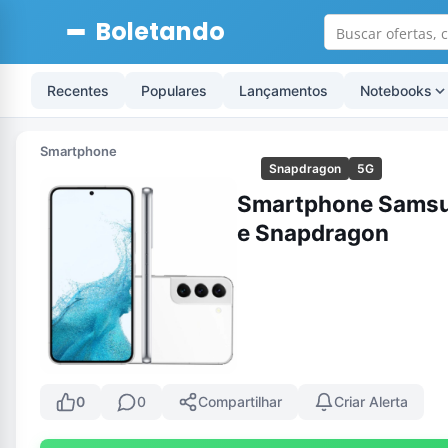
Boletando
Recentes
Populares
Lançamentos
Notebooks
Smartphone
Snapdragon
5G
Smartphone Samsun
e Snapdragon
0
0
Compartilhar
Criar Alerta