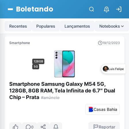
Boletando
$
Recentes
Populares
Lançamentos
Notebooks
Smartphone
19/12/2023
128GB
5G
Luis Felipe
Smartphone Samsung Galaxy M54 5G,
128GB, 8GB RAM, Tela Infinita de 6.7″ Dual
Chip – Prata
#anúncio
Casas Bahia
Reportar
0