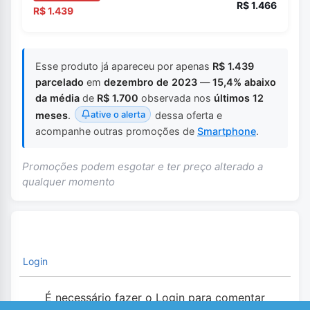
R$ 1.466
R$ 1.439
Esse produto já apareceu por apenas
R$ 1.439
parcelado
em
dezembro de 2023
—
15,4% abaixo
da média
de
R$ 1.700
observada nos
últimos 12
ative o alerta
meses
.
dessa oferta e
acompanhe outras promoções de
Smartphone
.
Promoções podem esgotar e ter preço alterado a
qualquer momento
Login
É necessário fazer o Login para comentar