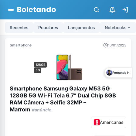
Boletando
$
Recentes
Populares
Lançamentos
Notebooks
Smartphone
10/01/2023
128GB
5G
Fernando H.
Smartphone Samsung Galaxy M53 5G
128GB 5G Wi-Fi Tela 6.7” Dual Chip 8GB
RAM Câmera + Selfie 32MP –
Marrom
#anúncio
Americanas