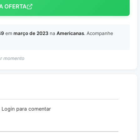
A OFERTA
49
em
março de 2023
na
Americanas
. Acompanhe
uer momento
o Login para comentar