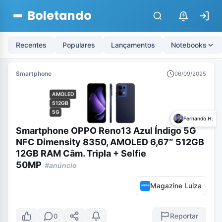
Boletando
$
Recentes
Populares
Lançamentos
Notebooks
Smartphone
06/09/2025
AMOLED
512GB
5G
Fernando H.
Smartphone OPPO Reno13 Azul Índigo 5G
NFC Dimensity 8350, AMOLED 6,67″ 512GB
12GB RAM Câm. Tripla + Selfie
50MP
#anúncio
Magazine Luiza
Reportar
0