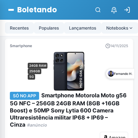
Boletando
$
Recentes
Populares
Lançamentos
Notebooks
Smartphone
14/11/2025
24GB RAM
256GB
Fernando H.
5G
Smartphone Motorola Moto g56
SÓ NO APP
5G NFC – 256GB 24GB RAM (8GB +16GB
Boost) e 50MP Sony Lytia 600 Camera
Ultraresistência militar IP68 + IP69 –
Cinza
#anúncio
Amazon