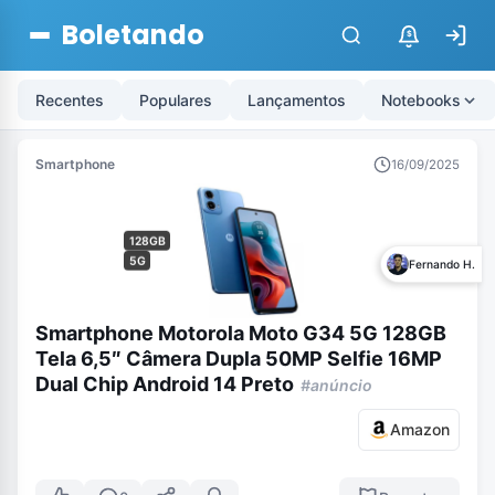
Boletando
$
Recentes
Populares
Lançamentos
Notebooks
Smartphone
16/09/2025
128GB
5G
Fernando H.
Smartphone Motorola Moto G34 5G 128GB
Tela 6,5″ Câmera Dupla 50MP Selfie 16MP
Dual Chip Android 14 Preto
#anúncio
Amazon