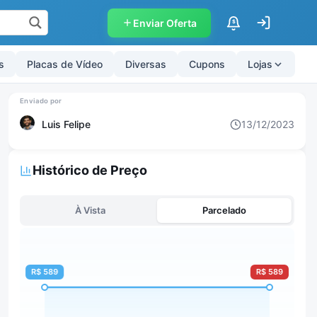
Enviar Oferta
$
s
Placas de Vídeo
Diversas
Cupons
Lojas
Luis Felipe
13/12/2023
Histórico de Preço
À Vista
Parcelado