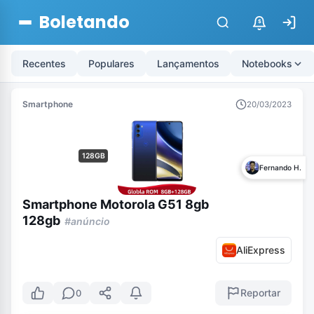
Boletando
$
Recentes
Populares
Lançamentos
Notebooks
Smartphone
20/03/2023
128GB
Fernando H.
Smartphone Motorola G51 8gb
128gb
#anúncio
AliExpress
Reportar
0