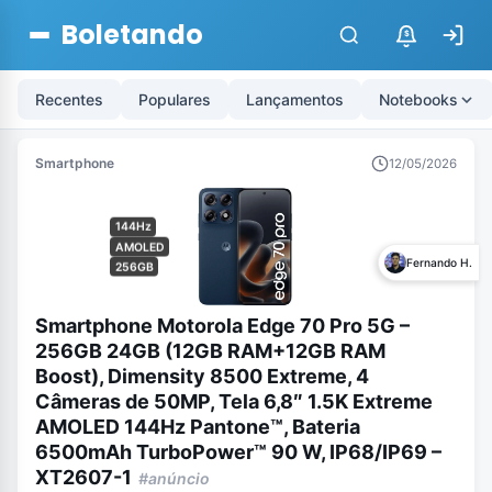
Boletando
$
Recentes
Populares
Lançamentos
Notebooks
Smartphone
12/05/2026
144Hz
AMOLED
Fernando H.
256GB
Smartphone Motorola Edge 70 Pro 5G –
256GB 24GB (12GB RAM+12GB RAM
Boost), Dimensity 8500 Extreme, 4
Câmeras de 50MP, Tela 6,8″ 1.5K Extreme
AMOLED 144Hz Pantone™, Bateria
6500mAh TurboPower™ 90 W, IP68/IP69 –
XT2607-1
#anúncio