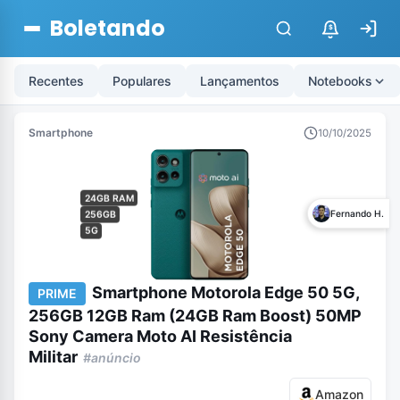
Boletando
$
Recentes
Populares
Lançamentos
Notebooks
Smartphone
10/10/2025
24GB RAM
Fernando H.
256GB
5G
Smartphone Motorola Edge 50 5G,
PRIME
256GB 12GB Ram (24GB Ram Boost) 50MP
Sony Camera Moto AI Resistência
Militar
#anúncio
Amazon