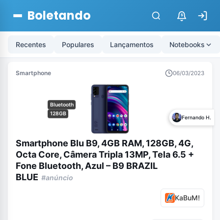
Boletando
$
Recentes
Populares
Lançamentos
Notebooks
Smartphone
06/03/2023
Bluetooth
128GB
Fernando H.
Smartphone Blu B9, 4GB RAM, 128GB, 4G,
Octa Core, Câmera Tripla 13MP, Tela 6.5 +
Fone Bluetooth, Azul – B9 BRAZIL
BLUE
#anúncio
KaBuM!