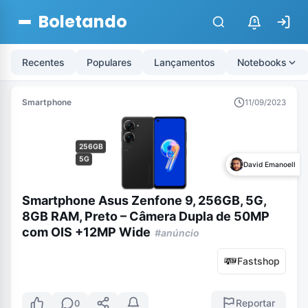
Boletando
$
Recentes
Populares
Lançamentos
Notebooks
Smartphone
11/09/2023
256GB
5G
David Emanoell
Smartphone Asus Zenfone 9, 256GB, 5G,
8GB RAM, Preto – Câmera Dupla de 50MP
com OIS +12MP Wide
#anúncio
Fastshop
Reportar
0