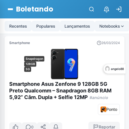
Boletando
$
Recentes
Populares
Lançamentos
Notebooks
Smartphone
26/03/2024
Snapdragon
128GB
angelo88
5G
Smartphone Asus Zenfone 9 128GB 5G
Preto Qualcomm – Snapdragon 8GB RAM
5,92” Câm. Dupla + Selfie 12MP
#anúncio
Ponto
Reportar
0