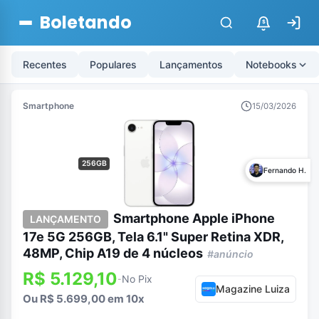
Boletando
$
Recentes
Populares
Lançamentos
Notebooks
Smartphone
15/03/2026
256GB
Fernando H.
Smartphone Apple iPhone
LANÇAMENTO
17e 5G 256GB, Tela 6.1" Super Retina XDR,
48MP, Chip A19 de 4 núcleos
#anúncio
R$ 5.129,10
No Pix
-
Magazine Luiza
Ou R$ 5.699,00 em 10x