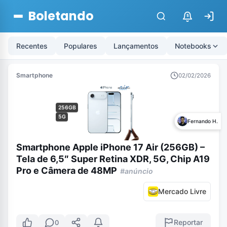
Boletando
$
Recentes
Populares
Lançamentos
Notebooks
Smartphone
02/02/2026
256GB
5G
Fernando H.
Smartphone Apple iPhone 17 Air (256GB) –
Tela de 6,5″ Super Retina XDR, 5G, Chip A19
Pro e Câmera de 48MP
#anúncio
Mercado Livre
Reportar
0