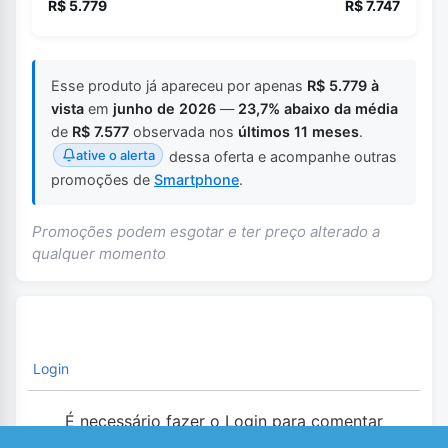
R$ 5.779
R$ 7.747
Esse produto já apareceu por apenas
R$ 5.779 à
vista
em
junho de 2026
—
23,7% abaixo da média
de
R$ 7.577
observada nos
últimos 11 meses
.
ative o alerta
dessa oferta e acompanhe outras
promoções de
Smartphone
.
Promoções podem esgotar e ter preço alterado a
qualquer momento
Login
É necessário fazer o Login para comentar