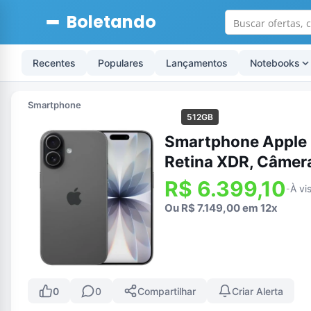
Boletando
Recentes
Populares
Lançamentos
Notebooks
Smartphone
512GB
Smartphone Apple i
Retina XDR, Câmera
R$ 6.399,10
À vi
-
Ou R$ 7.149,00 em 12x
0
0
Compartilhar
Criar Alerta