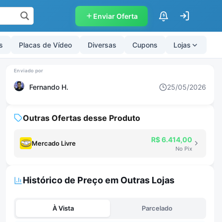
Enviar Oferta
$
s
Placas de Vídeo
Diversas
Cupons
Lojas
Fernando H.
25/05/2026
Outras Ofertas desse Produto
R$ 6.414,00
Mercado Livre
No Pix
Histórico de Preço em Outras Lojas
À Vista
Parcelado