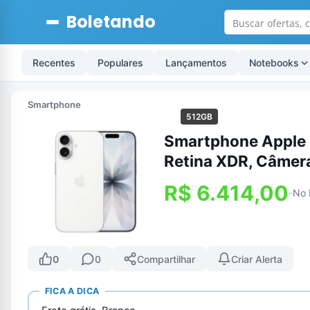
Boletando
Recentes
Populares
Lançamentos
Notebooks
Smartphone
512GB
Smartphone Apple i
Retina XDR, Câmera
R$ 6.414,00
No 
-
0
0
Compartilhar
Criar Alerta
FICA A DICA