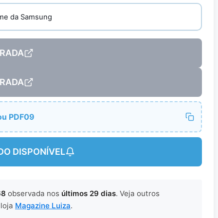
rame da Samsung
RADA
RADA
ou PDF09
DO DISPONÍVEL
68
observada nos
últimos 29 dias
. Veja outros
 loja
Magazine Luiza
.