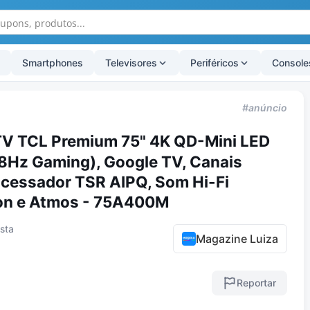
Smartphones
Televisores
Periféricos
Console
#anúncio
TV TCL Premium 75" 4K QD-Mini LED
Hz Gaming), Google TV, Canais
ocessador TSR AIPQ, Som Hi-Fi
on e Atmos - 75A400M
ista
Magazine Luiza
Reportar