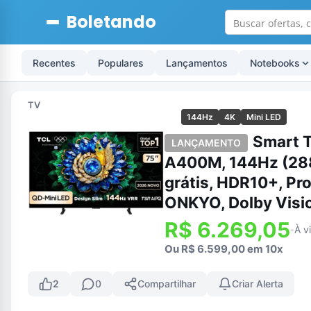
Boletando
Recentes
Populares
Lançamentos
Notebooks
TV
144Hz
4K
Mini LED
Smart 
LANÇAMENTO
A400M, 144Hz (288
grátis, HDR10+, Pr
ONKYO, Dolby Visi
R$ 6.269,05
À v
-
Ou R$ 6.599,00 em 10x
2
0
Compartilhar
Criar Alerta