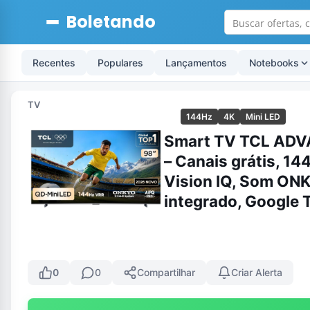
Boletando
Recentes
Populares
Lançamentos
Notebooks
TV
144Hz
4K
Mini LED
Smart TV TCL ADV
– Canais grátis, 
Vision IQ, Som ONK
integrado, Google 
0
0
Compartilhar
Criar Alerta