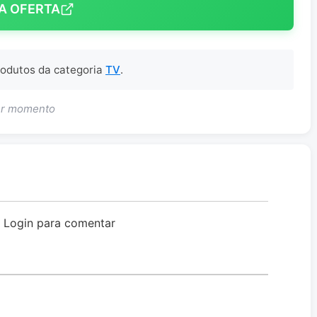
A OFERTA
produtos da categoria
TV
.
uer momento
o Login para comentar