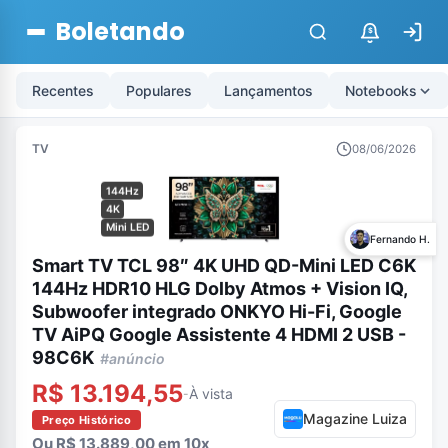
Boletando
$
Recentes
Populares
Lançamentos
Notebooks
TV
08/06/2026
144Hz
4K
Mini LED
Fernando H.
Smart TV TCL 98″ 4K UHD QD-Mini LED C6K
144Hz HDR10 HLG Dolby Atmos + Vision IQ,
Subwoofer integrado ONKYO Hi-Fi, Google
TV AiPQ Google Assistente 4 HDMI 2 USB -
98C6K
#anúncio
R$ 13.194,55
À vista
-
Magazine Luiza
Preço Histórico
Ou R$ 13.889,00 em 10x