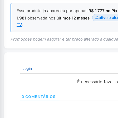
Esse produto já apareceu por apenas
R$ 1.777 no Pix
ative o ale
1.981
observada nos
últimos 12 meses
.
TV
.
Promoções podem esgotar e ter preço alterado a qualq
Login
É necessário fazer 
0
COMENTÁRIOS