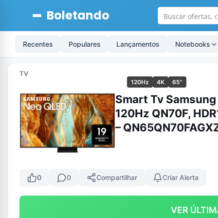
Boletando
Recentes
Populares
Lançamentos
Notebooks
TV
120Hz
4K
65"
Smart Tv Samsung 
120Hz QN70F, HDR1
– QN65QN70FAGX
0
0
Compartilhar
Criar Alerta
VER ÚLTIM