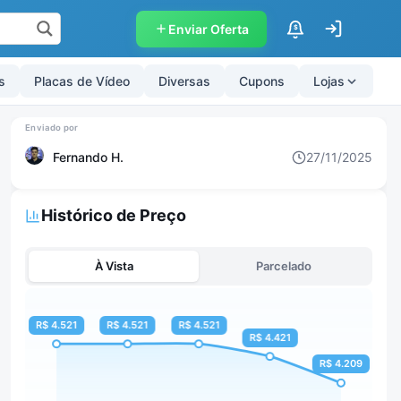
Enviar Oferta
$
s
Placas de Vídeo
Diversas
Cupons
Lojas
Fernando H.
27/11/2025
Histórico de Preço
À Vista
Parcelado