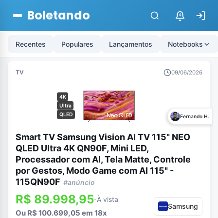
Boletando
$
Recentes
Populares
Lançamentos
Notebooks
TV
09/06/2026
4K
Ultra
QLED
Fernando H.
Smart TV Samsung Vision AI TV 115" NEO
QLED Ultra 4K QN90F, Mini LED,
Processador com AI, Tela Matte, Controle
por Gestos, Modo Game com AI 115" -
115QN90F
#anúncio
R$ 89.998,95
À vista
-
Samsung
Ou R$ 100.699,05 em 18x