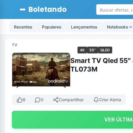
Boletando
Recentes
Populares
Lançamentos
Notebooks
TV
4K
55"
QLED
Smart TV Qled 55″
TL073M
0
0
Compartilhar
Criar Alerta
VER ÚLTIM