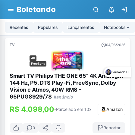
Boletando
$
Recentes
Populares
Lançamentos
Notebooks
TV
04/06/2026
4K
FreeSync
Fernando H.
Smart TV Philips THE ONE 65" 4K Ambilight
144 Hz, P5, DTS Play-Fi, FreeSync, Dolby
Vision e Atmos, 40W RMS -
65PUG8929/78
#anúncio
R$ 4.098,00
Parcelado em 10x
Amazon
-
Reportar
0