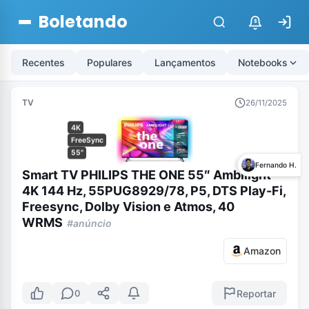
Boletando
$
Recentes
Populares
Lançamentos
Notebooks
TV
26/11/2025
4K
FreeSync
55"
Fernando H.
Smart TV PHILIPS THE ONE 55″ Ambilight
4K 144 Hz, 55PUG8929/78, P5, DTS Play-Fi,
Freesync, Dolby Vision e Atmos, 40
WRMS
#anúncio
Amazon
Reportar
0