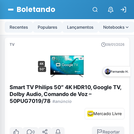
Boletando
$
Recentes
Populares
Lançamentos
Notebooks
TV
09/01/2026
4K
50"
Fernando H.
Smart TV Philips 50″ 4K HDR10, Google TV,
Dolby Audio, Comando de Voz –
50PUG7019/78
#anúncio
Mercado Livre
Reportar
0