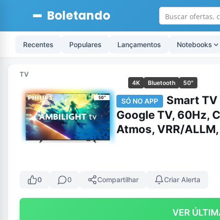
Boletando
Recentes
Populares
Lançamentos
Notebooks
TV
4K
Bluetooth
50"
Smart TV 
SÓ NO APP
Google TV, 60Hz, 
Atmos, VRR/ALLM,
0
0
Compartilhar
Criar Alerta
VER ÚLTIM