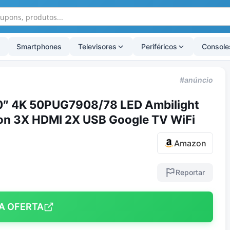
Smartphones
Televisores
Periféricos
Console
#anúncio
50″ 4K 50PUG7908/78 LED Ambilight
on 3X HDMI 2X USB Google TV WiFi
Amazon
Reportar
A OFERTA