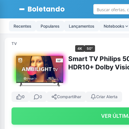
Boletando
Recentes
Populares
Lançamentos
Notebooks
TV
4K
50"
Smart TV Philips 
HDR10+ Dolby Visi
0
0
Compartilhar
Criar Alerta
VER ÚLTIM