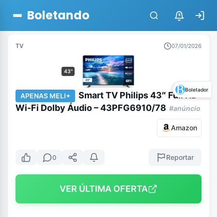
Boletando
$
TV
07/01/2026
43"
Boletador
Smart TV Philips 43″ Full HD
APENAS MELI+
Wi-Fi Dolby Áudio – 43PFG6910/78
#anúncio
Amazon
Reportar
0
VER ÚLTIMA OFERTA