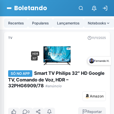
Boletando
$
Recentes
Populares
Lançamentos
Notebooks
TV
11/11/2025
HDR
32"
Fernando H.
Smart TV Philips 32″ HD Google
SÓ NO APP
TV, Comando de Voz, HDR –
32PHG6909/78
#anúncio
Amazon
Reportar
0