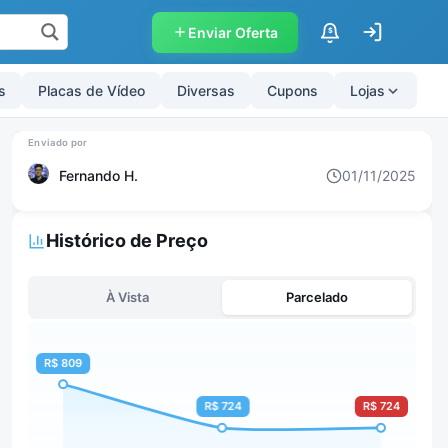
Enviar Oferta
$
s
Placas de Vídeo
Diversas
Cupons
Lojas
Fernando H.
01/11/2025
Histórico de Preço
À Vista
Parcelado