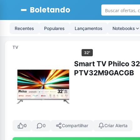
Boletando
Recentes
Populares
Lançamentos
Notebooks
TV
32"
Smart TV Philco 32
PTV32M9GACGB
0
0
Compartilhar
Criar Alerta