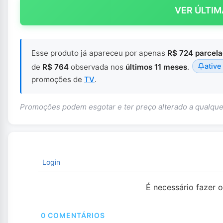
VER ÚLTIM
Esse produto já apareceu por apenas
R$ 724 parcel
ative
de
R$ 764
observada nos
últimos 11 meses
.
promoções de
TV
.
Promoções podem esgotar e ter preço alterado a qualq
Login
É necessário fazer 
0
COMENTÁRIOS