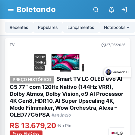
Boletando
$
Recentes
Populares
Lançamentos
Notebooks
TV
27/05/2026
120Hz
144Hz
OLED
Fernando H.
Smart TV LG OLED evo AI
PREÇO HISTÓRICO
C5 77″ com 120Hz Nativo (144Hz VRR),
Dolby Atmos, Dolby Vision, α9 AI Processor
4K Gen8, HDR10, AI Super Upscaling 4K,
Modo Filmmaker, Wow Orchestra, Alexa –
OLED77C5PSA
#anúncio
R$ 13.679,20
No Pix
-
LG
Preço Histórico