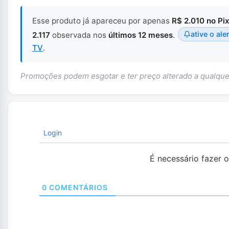
Esse produto já apareceu por apenas
R$ 2.010 no Pi
ative o ale
2.117
observada nos
últimos 12 meses
.
TV
.
Promoções podem esgotar e ter preço alterado a qualq
Login
É necessário fazer 
0
COMENTÁRIOS