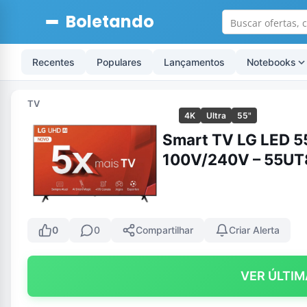
Boletando
Recentes
Populares
Lançamentos
Notebooks
TV
4K
Ultra
55"
Smart TV LG LED 5
100V/240V – 55U
0
0
Compartilhar
Criar Alerta
VER ÚLTIM