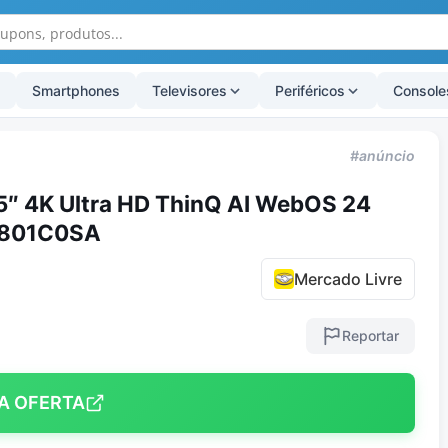
Smartphones
Televisores
Periféricos
Console
#anúncio
5″ 4K Ultra HD ThinQ AI WebOS 24
T801C0SA
Mercado Livre
Reportar
A OFERTA