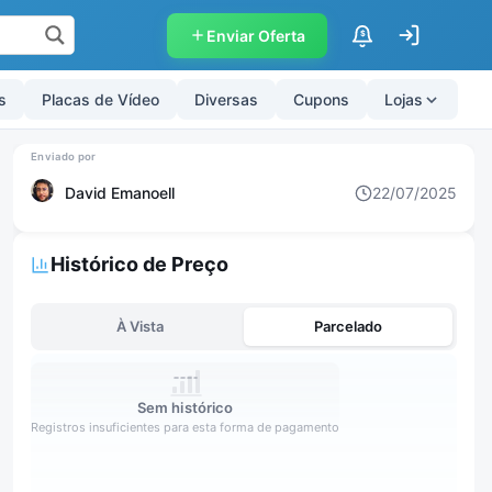
Enviar Oferta
$
s
Placas de Vídeo
Diversas
Cupons
Lojas
David Emanoell
22/07/2025
Histórico de Preço
À Vista
Parcelado
Sem histórico
Registros insuficientes para esta forma de pagamento