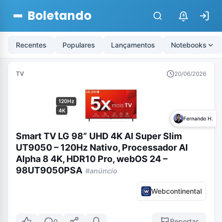
Boletando
$
Recentes
Populares
Lançamentos
Notebooks
TV
20/06/2026
120Hz
4K
Fernando H.
Smart TV LG 98” UHD 4K AI Super Slim
UT9050 – 120Hz Nativo, Processador AI
Alpha 8 4K, HDR10 Pro, webOS 24 –
98UT9050PSA
#anúncio
Webcontinental
Reportar
0