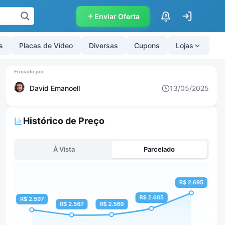
Enviar Oferta
$
s
Placas de Vídeo
Diversas
Cupons
Lojas
David Emanoell
13/05/2025
Histórico de Preço
À Vista
Parcelado