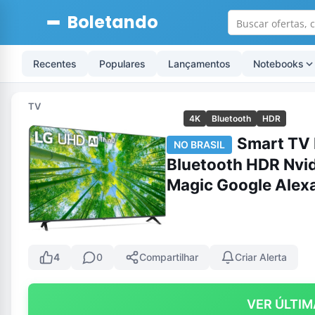
Boletando
Recentes
Populares
Lançamentos
Notebooks
TV
4K
Bluetooth
HDR
Smart TV
NO BRASIL
Bluetooth HDR Nv
Magic Google Alex
4
0
Compartilhar
Criar Alerta
VER ÚLTIM