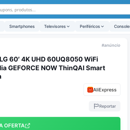
Smartphones
Televisores
Periféricos
Console
#anúncio
 LG 60′ 4K UHD 60UQ8050 WiFi
idia GEFORCE NOW ThinQAI Smart
a
AliExpress
Reportar
A OFERTA