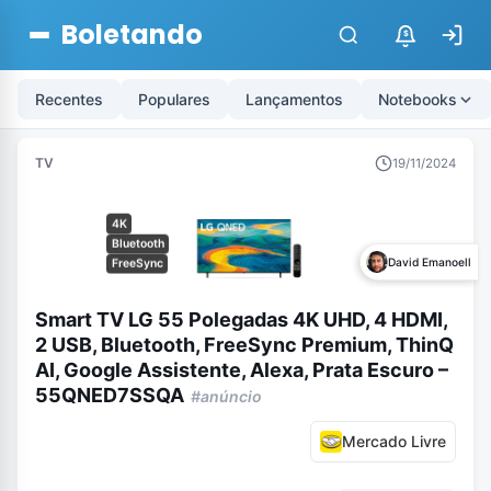
Boletando
$
Recentes
Populares
Lançamentos
Notebooks
TV
19/11/2024
4K
Bluetooth
David Emanoell
FreeSync
Smart TV LG 55 Polegadas 4K UHD, 4 HDMI,
2 USB, Bluetooth, FreeSync Premium, ThinQ
AI, Google Assistente, Alexa, Prata Escuro –
55QNED7SSQA
#anúncio
Mercado Livre