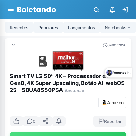
Boletando
$
Recentes
Populares
Lançamentos
Notebooks
TV
09/01/2026
4K
50"
Fernando H.
Smart TV LG 50″ 4K – Processador α7 IA
Gen8, 4K Super Upscaling, Botão AI, webOS
25 – 50UA8550PSA
#anúncio
Amazon
Reportar
0