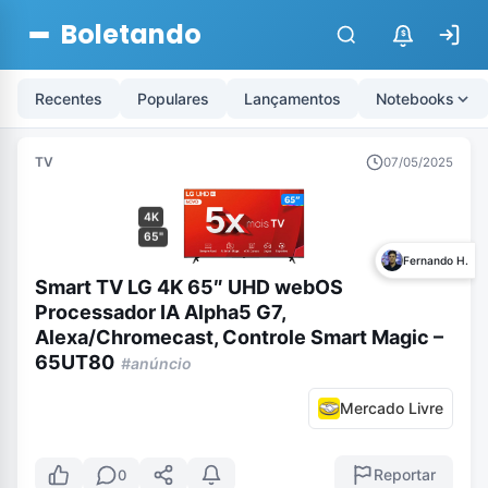
Boletando
$
Recentes
Populares
Lançamentos
Notebooks
TV
07/05/2025
4K
65"
Fernando H.
Smart TV LG 4K 65″ UHD webOS
Processador IA Alpha5 G7,
Alexa/Chromecast, Controle Smart Magic –
65UT80
#anúncio
Mercado Livre
Reportar
0