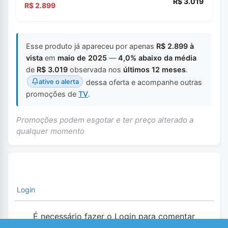
R$ 3.019
R$ 2.899
Esse produto já apareceu por apenas
R$ 2.899 à
vista
em
maio de 2025
—
4,0% abaixo da média
de
R$ 3.019
observada nos
últimos 12 meses
.
ative o alerta
dessa oferta e acompanhe outras
promoções de
TV
.
Promoções podem esgotar e ter preço alterado a
qualquer momento
Login
É necessário fazer o Login para comentar